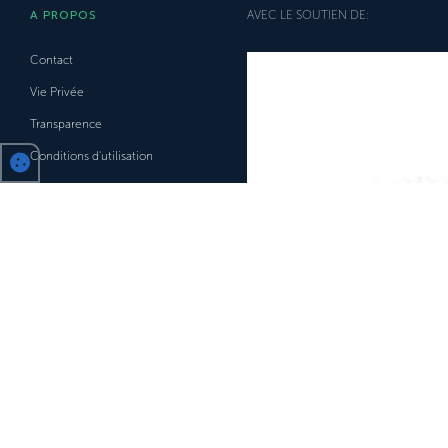
A PROPOS
AVEC LE SOUTIEN DE:
Contact
Vie Privée
Transparence
Conditions d'utilisation
Facebook
LinkedIn
Mpact.be
MobiCalendar.be