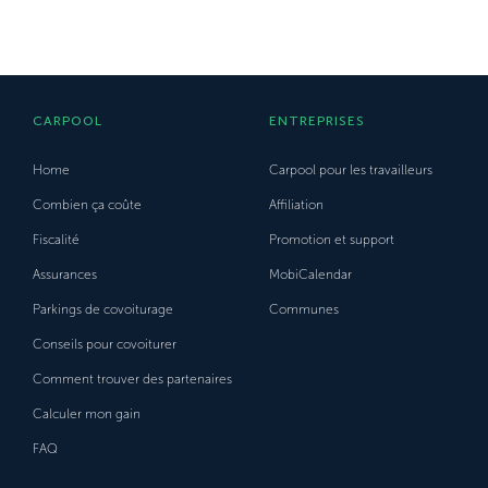
CARPOOL
ENTREPRISES
Home
Carpool pour les travailleurs
Combien ça coûte
Affiliation
Fiscalité
Promotion et support
Assurances
MobiCalendar
Parkings de covoiturage
Communes
Conseils pour covoiturer
Comment trouver des partenaires
Calculer mon gain
FAQ