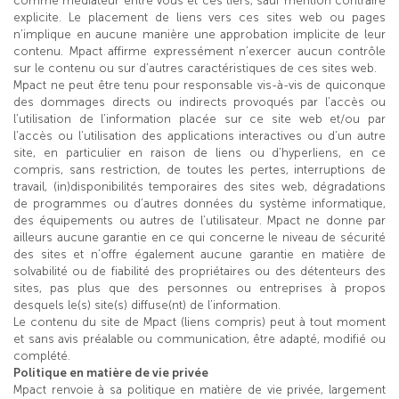
comme médiateur entre vous et ces tiers, sauf mention contraire
explicite. Le placement de liens vers ces sites web ou pages
n’implique en aucune manière une approbation implicite de leur
contenu. Mpact affirme expressément n’exercer aucun contrôle
sur le contenu ou sur d’autres caractéristiques de ces sites web.
Mpact ne peut être tenu pour responsable vis-à-vis de quiconque
des dommages directs ou indirects provoqués par l’accès ou
l’utilisation de l’information placée sur ce site web et/ou par
l’accès ou l’utilisation des applications interactives ou d’un autre
site, en particulier en raison de liens ou d’hyperliens, en ce
compris, sans restriction, de toutes les pertes, interruptions de
travail, (in)disponibilités temporaires des sites web, dégradations
de programmes ou d’autres données du système informatique,
des équipements ou autres de l’utilisateur. Mpact ne donne par
ailleurs aucune garantie en ce qui concerne le niveau de sécurité
des sites et n’offre également aucune garantie en matière de
solvabilité ou de fiabilité des propriétaires ou des détenteurs des
sites, pas plus que des personnes ou entreprises à propos
desquels le(s) site(s) diffuse(nt) de l’information.
Le contenu du site de Mpact (liens compris) peut à tout moment
et sans avis préalable ou communication, être adapté, modifié ou
complété.
Politique en matière de vie privée
Mpact renvoie à sa politique en matière de vie privée, largement