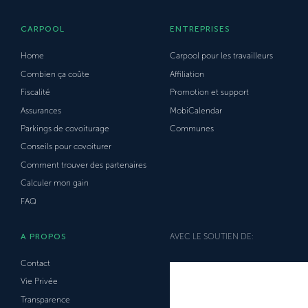
CARPOOL
ENTREPRISES
Home
Carpool pour les travailleurs
Combien ça coûte
Affiliation
Fiscalité
Promotion et support
Assurances
MobiCalendar
Parkings de covoiturage
Communes
Conseils pour covoiturer
Comment trouver des partenaires
Calculer mon gain
FAQ
A PROPOS
AVEC LE SOUTIEN DE:
Contact
Vie Privée
Transparence