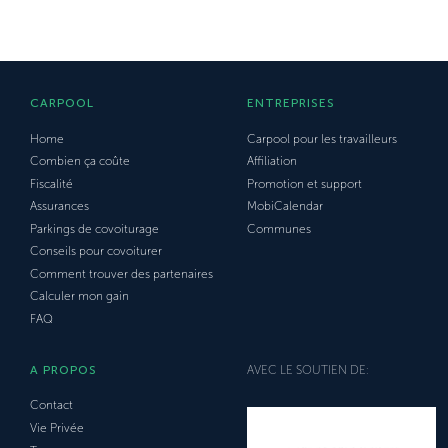
CARPOOL
ENTREPRISES
Home
Carpool pour les travailleurs
Combien ça coûte
Affiliation
Fiscalité
Promotion et support
Assurances
MobiCalendar
Parkings de covoiturage
Communes
Conseils pour covoiturer
Comment trouver des partenaires
Calculer mon gain
FAQ
A PROPOS
AVEC LE SOUTIEN DE:
Contact
Vie Privée